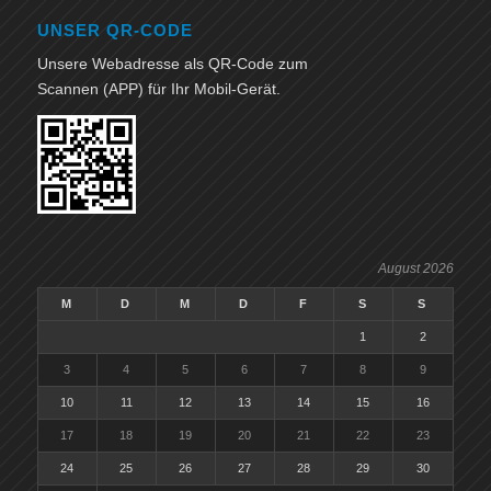
UNSER QR-CODE
Unsere Webadresse als QR-Code zum
Scannen (APP) für Ihr Mobil-Gerät.
August 2026
M
D
M
D
F
S
S
1
2
3
4
5
6
7
8
9
10
11
12
13
14
15
16
17
18
19
20
21
22
23
24
25
26
27
28
29
30